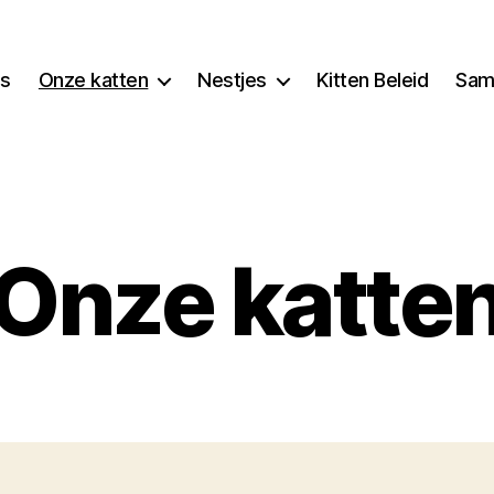
ns
Onze katten
Nestjes
Kitten Beleid
Sam
Onze katte