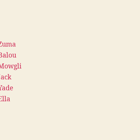
Zuma
Balou
Mowgli
Jack
Yade
Ella